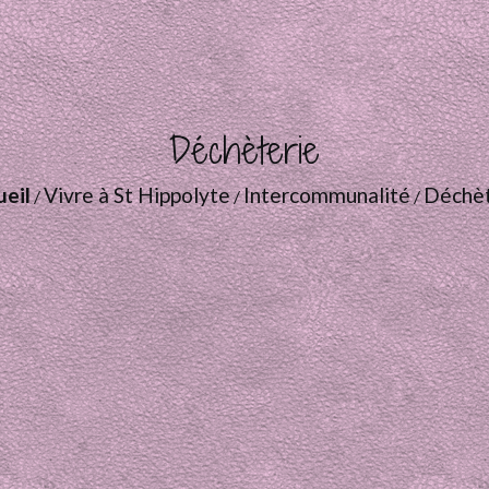
Déchèterie
eil
Vivre à St Hippolyte
Intercommunalité
Déchèt
/
/
/