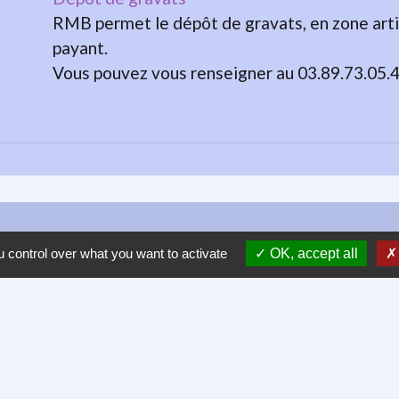
RMB permet le dépôt de gravats, en zone artis
payant.
Vous pouvez vous renseigner au 03.89.73.05.
Contacts
 control over what you want to activate
OK, accept all
Ville de Saint-Hippolyte
4 place de l'Hotel de Ville
68590 Saint-Hippolyte - FRANCE
+33 3 89 73 00 13
Contact par formulaire