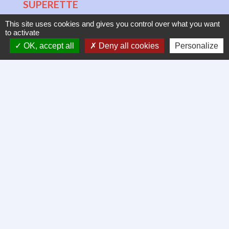
SUPERETTE
"LE MARCHE DU CHATEAU"
This site uses cookies and gives you control over what you want
4 rue Schlossreben - SAINT-HIPPOLYTE
to activate
03.89.73.95.20
OK, accept all
Deny all cookies
Personalize