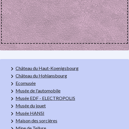
keyboard_arrow_right
Château du Haut-Koenigsbourg
keyboard_arrow_right
Château du Hohlansbourg
keyboard_arrow_right
Ecomusée
keyboard_arrow_right
Musée de l'automobile
keyboard_arrow_right
Musée EDF - ELECTROPOLIS
keyboard_arrow_right
Musée du jouet
keyboard_arrow_right
Musée HANSI
keyboard_arrow_right
Maison des sorcières
keyboard_arrow_right
Mine de Tellure