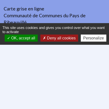
Carte grise en ligne
Communauté de Communes du Pays de
Ribeauvillé
This site uses cookies and gives you control over what you want
Démarches administratives
to activate
Ville de Colmar
OK, accept all
Deny all cookies
Personalize
Tourisme en Alsace
Mentions légales
-
Politique de confidentialité
-
Accessibilité
-
Plan du site
-
Gestion des cookies
Site créé en partenariat avec Réseau des Communes