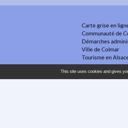
Carte grise en lign
Communauté de Co
Démarches adminis
Ville de Colmar
Tourisme en Alsac
This site uses cookies and gives you
Mentions légales
-
Poli