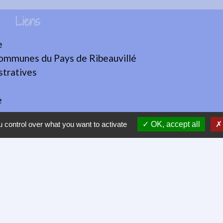
Liens
e
mmunes du Pays de Ribeauvillé
tratives
e
 control over what you want to activate
OK, accept all
tique de confidentialité
-
Accessibilité
-
Plan du sit
Site créé en partenariat avec Réseau des Communes